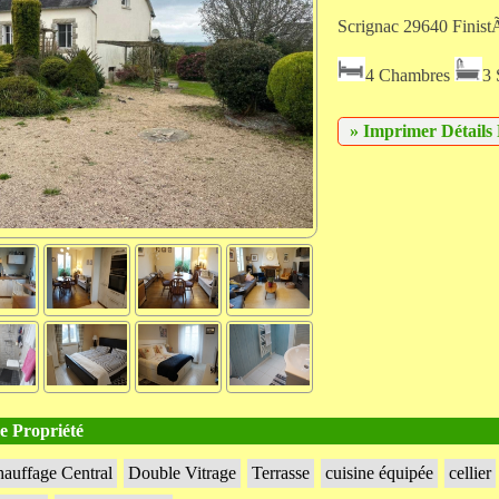
Scrignac 29640 Finist
4 Chambres
3 
» Imprimer Détails 
e Propriété
auffage Central
Double Vitrage
Terrasse
cuisine équipée
cellier