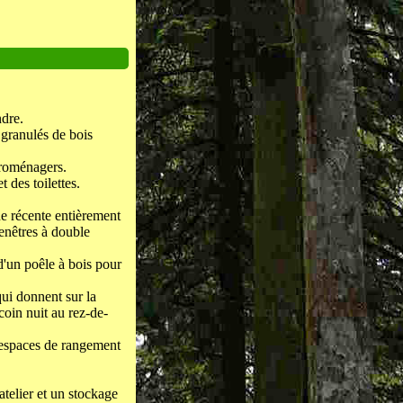
ndre.
 granulés de bois
troménagers.
 des toilettes.
e récente entièrement
enêtres à double
d'un poêle à bois pour
ui donnent sur la
coin nuit au rez-de-
 espaces de rangement
atelier et un stockage