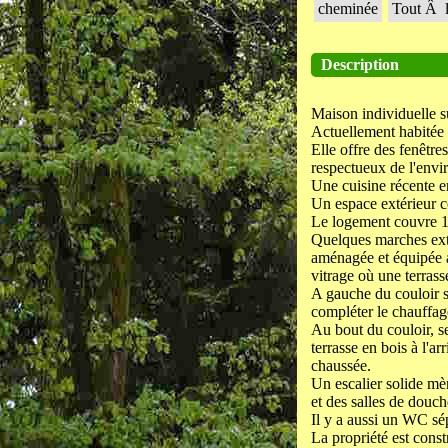
cheminée
Tout Â l
Description
Maison individuelle su
Actuellement habitée c
Elle offre des fenêtre
respectueux de l'env
Une cuisine récente e
Un espace extérieur c
Le logement couvre 1
Quelques marches exté
aménagée et équipée a
vitrage où une terrass
A gauche du couloir s
compléter le chauffage
Au bout du couloir, s
terrasse en bois à l'a
chaussée.
Un escalier solide mè
et des salles de douc
Il y a aussi un WC sé
La propriété est const