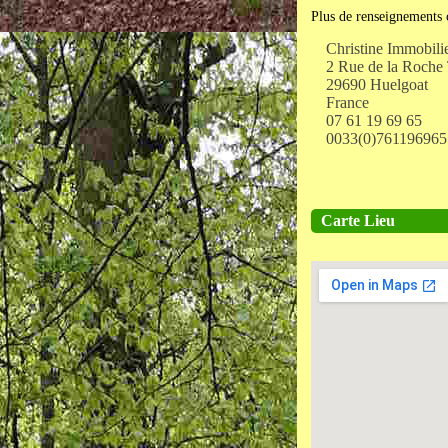
Plus de renseignements 
Christine Immobili
2 Rue de la Roche
29690 Huelgoat
France
07 61 19 69 65
0033(0)761196965
Carte Lieu