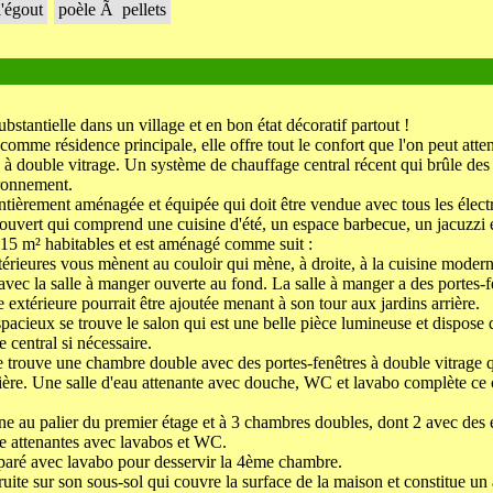
'égout
poèle Ã pellets
bstantielle dans un village et en bon état décoratif partout !
omme résidence principale, elle offre tout le confort que l'on peut atte
s à double vitrage. Un système de chauffage central récent qui brûle des
ironnement.
ntièrement aménagée et équipée qui doit être vendue avec tous les élec
ouvert qui comprend une cuisine d'été, un espace barbecue, un jacuzzi et
15 m² habitables et est aménagé comme suit :
rieures vous mènent au couloir qui mène, à droite, à la cuisine modern
vec la salle à manger ouverte au fond. La salle à manger a des portes-f
e extérieure pourrait être ajoutée menant à son tour aux jardins arrière.
pacieux se trouve le salon qui est une belle pièce lumineuse et dispose 
 central si nécessaire.
e trouve une chambre double avec des portes-fenêtres à double vitrage q
rrière. Une salle d'eau attenante avec douche, WC et lavabo complète ce 
ne au palier du premier étage et à 3 chambres doubles, dont 2 avec des
he attenantes avec lavabos et WC.
paré avec lavabo pour desservir la 4ème chambre.
ruite sur son sous-sol qui couvre la surface de la maison et constitue un 