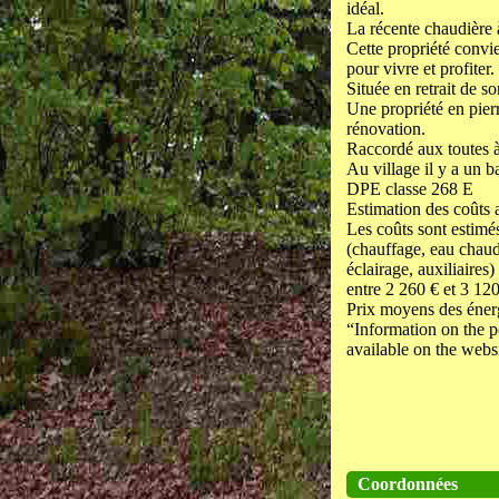
idéal.
La récente chaudière à
Cette propriété convi
pour vivre et profiter.
Située en retrait de so
Une propriété en pierr
rénovation.
Raccordé aux toutes à
Au village il y a un ba
DPE classe 268 E
Estimation des coûts 
Les coûts sont estimés
(chauffage, eau chaude
éclairage, auxiliaires)
entre 2 260 € et 3 120
Prix moyens des éner
“Information on the po
available on the webs
Coordonnées