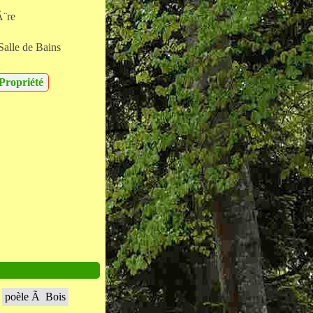
Ã¨re
Salle de Bains
Propriété
poèle Ã Bois