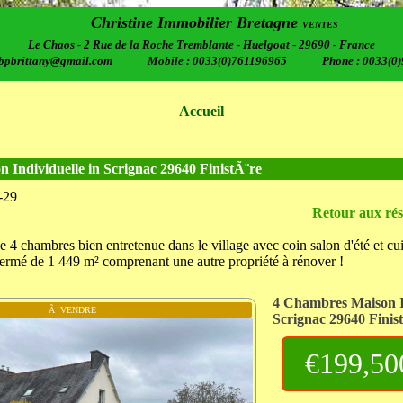
Christine Immobilier Bretagne
VENTES
Le Chaos - 2 Rue de la Roche Tremblante - Huelgoat - 29690 - France
cbpbrittany@gmail.com Mobile : 0033(0)761196965 Phone : 0033(0)
Accueil
 Individuelle in Scrignac 29640 FinistÃ¨re
-29
Retour aux rés
 4 chambres bien entretenue dans le village avec coin salon d'été et cui
t fermé de 1 449 m² comprenant une autre propriété à rénover !
4 Chambres Maison In
Ã VENDRE
Scrignac 29640 Finis
€199,50