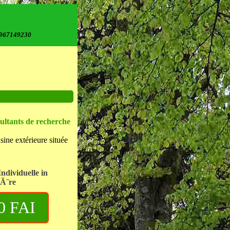
967149230
ultants de recherche
sine extérieure située
dividuelle in
tÃ¨re
0 FAI