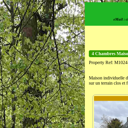
eMail : 
4 Chambres Maison
Property Ref: M1024
Maison individuelle de
sur un terrain clos e